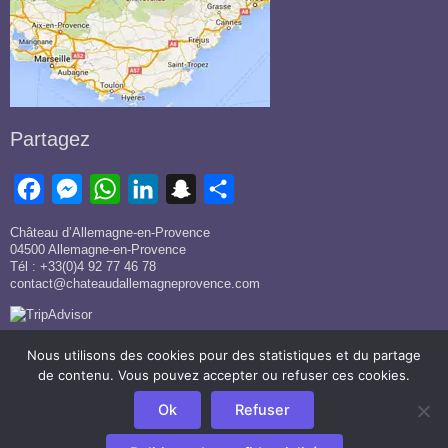
Partagez
F
M
W
L
S
P
a
e
h
i
n
a
Château d’Allemagne-en-Provence
c
s
a
n
a
r
04500 Allemagne-en-Provence
Tél : +33(0)4 92 77 46 78
e
s
t
k
p
t
contact@chateaudallemagneprovence.com
b
e
s
e
c
a
o
n
A
d
h
g
Nous utilisons des cookies pour des statistiques et du partage
o
g
p
I
a
e
de contenu. Vous pouvez accepter ou refuser ces cookies.
k
e
p
n
t
r
Ok
Refuser
© Château d'Allemagne-en-Provence |
Mentions légales
|
r
Politique de confidentialité